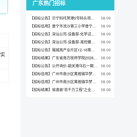
广东热门招标
【招标公告】贝宁科托努港5号码头项目重汽陕汽自卸车配件等采购公开竞谈公告
08-09
【招标信用】普宁市流沙第三小学普宁市流沙第三小学修缮工程电子卖场合同的合同公告
08-09
【招标公告】深汕公司-设备部-化学试剂-2608公告
08-09
【招标公告】深汕公司-设备部-液控蝶阀油缸密封件-2608公告
08-09
【招标公告】福城南产业片区12-16等宗地项目一标段12-04-02宗地装配式构件采购询价采购公告
08-09
”实
【招标结果】广东省南方技师学院2026年度新校区一期配套办公室、会议室、报告厅、档案室设备采购项目结果公告
08-09
【招标公告】公开询价-韶关港乌石一期项目护岸施工通航安全保障方案编制及咨询技术服务采购公开询价公告
08-09
【招标信用】广州市南沙区黄阁镇华梦街1号321室
08-08
【招标信用】广州市南沙区黄阁镇华梦街1号306室
08-08
【招标结果】翁源县“百千万工程”之全域推进农村人居环境整治建设项目——新江镇第四批典型村建设项目施工招标评标过程及结果公示
08-08