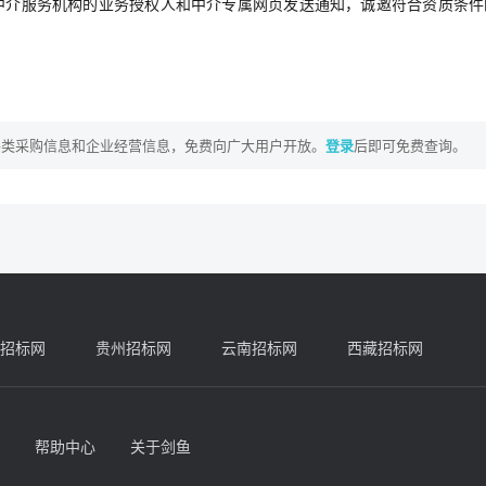
中介服务机构的业务授权人和中介专属网页发送通知，诚邀符合资质条件
各类采购信息和企业经营信息，免费向广大用户开放。
登录
后即可免费查询。
招标网
贵州招标网
云南招标网
西藏招标网
帮助中心
关于剑鱼