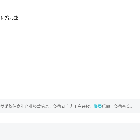
柒佰伍拾元整
各类采购信息和企业经营信息，免费向广大用户开放。
登录
后即可免费查询。