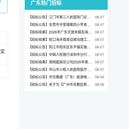
标
广东热门招标
【招标公告】江门市第三人民医院门诊医技综合大楼二次装修改造工程项目(二次)竞争性磋商公告
08-07
【招标公告】东莞市中堂镇第四小学食堂食材配送服务项目招标公告
08-07
【招标结果】2026年广东文旅央媒及海外重点城市大屏广告投放项目结果公告
08-07
【招标结果】蛇口海关宿舍边坡治理工程施工中标结果公示
08-07
【招标公告】阳江市阳东区东平镇实施镇区清扫保洁及生活垃圾收运一体化项目招标公告
08-07
)定
【招标公告】中国人民银行深圳市分行采购微机视频信息保护系统（第三次采购）（包2-光纤网卡）询价公告
08-07
【招标结果】南网超高压公司2026年第一批物资公开招标项目（2026-WZ-1-S-ZB1）中标公告
08-07
【招标公告】中山市小榄人民医院医疗设备打印用纸协议供货一年采购项目采购公告
08-07
【招标公告】中交路建（广东）能源电力迁改项目输电线路分布式故障定位装置招标公告
08-06
【招标公告】关于为【广州市花都区新华街第五小学安全用电增容工程(概算审核)】公开选取【工程造价咨询】机构的公告
08-06