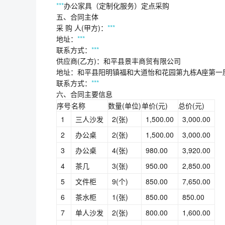
***
办公家具（定制化服务）定点采购
五、合同主体
采 购 人(甲方)：
***
地址：
***
联系方式：
***
供应商(乙方)：和平县景丰商贸有限公司
地址：和平县阳明镇福和大道怡和花园第九栋A座第一
联系方式：
***
六、合同主要信息
序号
名称
数量(单位)
单价(元)
总价(元)
1
三人沙发
2(张)
1,500.00
3,000.00
2
办公桌
2(张)
1,500.00
3,000.00
3
办公桌
4(张)
980.00
3,920.00
4
茶几
3(张)
950.00
2,850.00
5
文件柜
9(个)
850.00
7,650.00
6
茶水柜
1(张)
850.00
850.00
7
单人沙发
2(张)
800.00
1,600.00