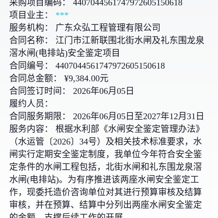
采购项目编码： 4407044561747972605150618
项目业主：
***
服务机构： 广东众弘工程管理有限公司
合同名称： 江门市江新联围北街水闸及礼东围龙泉
滘水闸(电排站)安全鉴定项目
合同编号： 4407044561747972605150618
合同总金额： ¥9,384.00元
合同签订时间： 2026年06月05日
履约人员：
合同服务期限： 2026年06月05日至2027年12月31日
服务内容： 根据水利部《水闸安全鉴定管理办法》
（水运管〔2026〕34号）及相关技术标准要求，水
闸实行定期安全鉴定制度，我单位今年符合安全鉴
定条件的水闸工程包括，北街水闸和礼东围龙泉滘
水闸(电排站)。为有序推进该两座水闸安全鉴定工
作，现委托造价咨询单位对其进行预算审核及结算
审核，并在预算、结算中分列出两座水闸安全鉴定
的金额，支撑后续工作的开展。