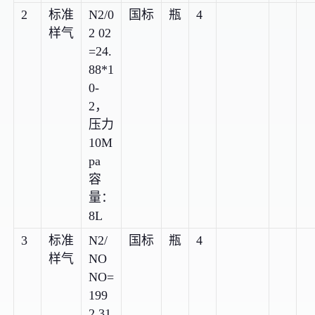
2
标准
N2/0
国标
瓶
4
样气
2 02
=24.
88*1
0-
2，
压力
10M
pa
容
量：
8L
3
标准
N2/
国标
瓶
4
样气
NO
NO=
199
2.31