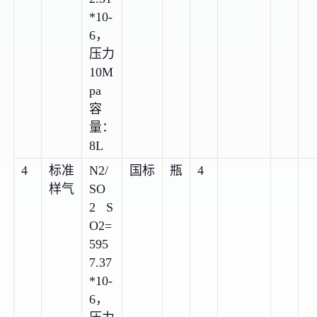
*10-
6，
压力
10M
pa
容
量：
8L
4
标准
N2/
国标
瓶
4
样气
SO
2 S
O2=
595
7.37
*10-
6，