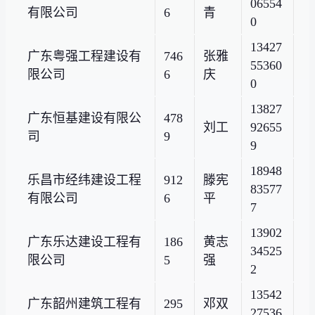
06554
有限公司
6
青
0
13427
广东粤强工程建设有
746
张雅
55360
限公司
6
庆
0
13827
广东恒基建设有限公
478
刘工
92655
司
9
9
18948
乐昌市经纬建设工程
912
滕宪
83577
有限公司
6
平
7
13902
广东乐达建设工程有
186
黄志
34525
限公司
5
强
2
13542
广东韶州建筑工程有
295
邓双
27536