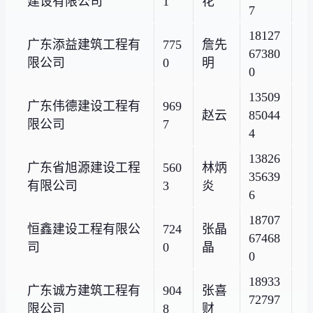
建设有限公司
1
花
7
18127
广东添益建筑工程有
775
詹先
67380
限公司
0
明
0
13509
广东伟德建设工程有
969
赵云
85044
限公司
7
4
13826
广东省旭源建设工程
560
林炳
35639
有限公司
3
炎
6
18707
恒鑫建设工程有限公
724
张晶
67468
司
0
晶
0
18933
广东诚方建筑工程有
904
张喜
72797
限公司
8
财