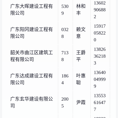
13602
广东大晖建设工程有
530
林和
90688
限公司
9
丰
2
15917
广东阳冈建设工程有
032
赖文
05822
限公司
8
意
0
13826
韶关市曲江区建筑工
713
王爵
36218
程有限公司
8
平
3
13640
广东达成建设工程有
186
叶惠
04999
限公司
4
聪
9
13553
广东玄华建设有限公
200
尹霞
61647
司
5
7