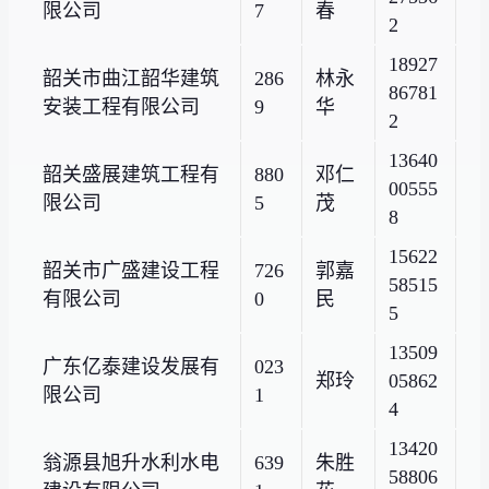
限公司
7
春
2
18927
韶关市曲江韶华建筑
286
林永
86781
安装工程有限公司
9
华
2
13640
韶关盛展建筑工程有
880
邓仁
00555
限公司
5
茂
8
15622
韶关市广盛建设工程
726
郭嘉
58515
有限公司
0
民
5
13509
广东亿泰建设发展有
023
郑玲
05862
限公司
1
4
13420
翁源县旭升水利水电
639
朱胜
58806