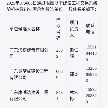
2025年07月05日通过限额以下建设工程交易系统
随机抽取出73家承包候选单位， 具体名单如下：
抽
项目
取
联系
承包候选人名称
负责
号
电话
人
码
15521
广东炜祺建筑有限公
238
熊仁
04418
司
2
辉
5
13286
广东炎梦成建设工程
008
郑炎
85926
有限公司
9
6
15992
广东康润达建设工程
843
林宏
20832
有限公司
1
彬
9