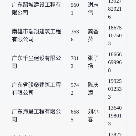
13927
广东韶城建设工程有
560
谢志
82021
限公司
1
伟
6
18675
南雄市瑞翔建筑工程
363
龚香
10750
有限公司
6
萍
3
18666
广东千尘建设有限公
701
张子
69996
司
2
扬
8
19925
广东省骏燊建筑工程
574
陈庆
01233
有限公司
2
添
3
13640
广东海晟工程有限公
668
刘小
19801
司
5
春
3
13827