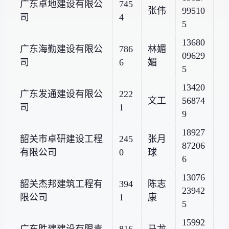
广东卓地建设有限公
745
张伟
99510
司
4
5
13680
广东海勤建设有限公
786
林媚
09629
司
6
媚
5
13420
广东发通建设有限公
222
文工
56874
司
1
9
18927
韶关市卓研建设工程
245
张月
87206
有限公司
0
球
6
13076
韶关杰邦建筑工程有
394
陈志
23942
限公司
1
康
5
15992
广东胜建建设有限责
816
马龙