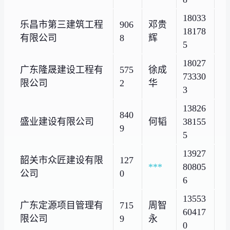
18033
乐昌市第三建筑工程
906
邓贵
18178
有限公司
8
辉
5
18027
广东隆晟建设工程有
575
徐成
73330
限公司
2
华
3
13826
840
盛业建设有限公司
何韬
38155
9
5
13927
韶关市众匠建设有限
127
***
80805
公司
0
6
13553
广东定源项目管理有
715
周智
60417
限公司
9
永
0