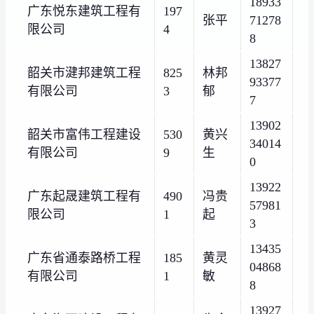
18933
广东悦东建筑工程有
197
张平
71278
限公司
4
8
13827
韶关市湕邦建筑工程
825
林邦
93377
有限公司
3
郁
7
13902
韶关市富伟工程建设
530
黄兴
34014
有限公司
9
生
0
13922
广东起晟建筑工程有
490
冯贵
57981
限公司
1
起
3
13435
广东省通泰路桥工程
185
黄灵
04868
有限公司
1
敏
8
13927