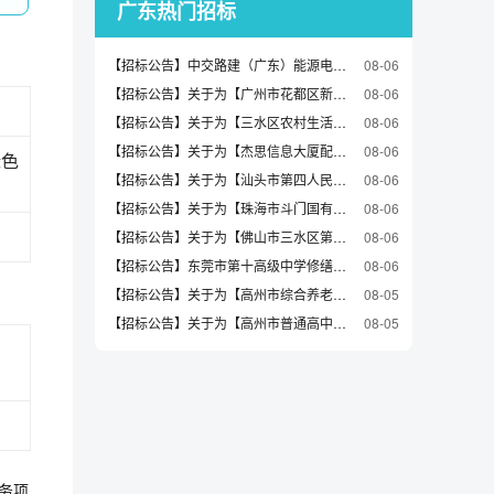
广东热门招标
【招标公告】中交路建（广东）能源电力迁改项目输电线路分布式故障定位装置招标公告
08-06
【招标公告】关于为【广州市花都区新华街第五小学安全用电增容工程(概算审核)】公开选取【工程造价咨询】机构的公告
08-06
【招标公告】关于为【三水区农村生活污水分散式治理及优化提升项目（西南片）测绘】公开选取【测绘】机构的公告
08-06
【招标公告】关于为【杰思信息大厦配电站更换高压环网柜和变压器工程相关改造项目(工程预算编制）】公开选取【工程造价咨询】机构的公告
08-06
绿色
【招标公告】关于为【汕头市第四人民医院礐石分院食堂房屋结构安全性鉴定项目】公开选取【建设工程质量检测】机构的公告
08-06
【招标公告】关于为【珠海市斗门国有黄杨山林场、珠海市斗门国有竹银林场自然资源资产专项清查项目】公开选取【林业调查规划设计】机构的公告
08-06
【招标公告】关于为【佛山市三水区第三中学2号教学楼厕所改造工程（设计服务）】公开选取【工程设计】机构的公告
08-06
【招标公告】东莞市第十高级中学修缮工程定点议价采购公告
08-06
【招标公告】关于为【高州市综合养老服务中心建设项目(一期)建设项目环境影响评价服务】公开选取【建设项目环境影响评价】机构的公告
08-05
【招标公告】关于为【高州市普通高中基础设施质量提升建设项目（四期）－高州市丁颖中学项目环境影响评价服务】公开选取【建设项目环境影响评价】机构的公告
08-05
务项