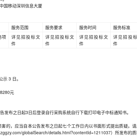
号中国移动深圳信息大厦
服务范围
服务要求
服务时间
服务标准
务项
详见招投标文
详见招投标文
详见招投标文
详见招投
件
件
件
件
示 3 日。
280元
告发布之日起3日后登录自行采购系统自行下载打印电子中标通知书。
损害的，应当自本公告发布之日起七个工作日内以书面形式提出质疑。请
om/globalSearch/details.html?contentId=1211037）所发布的