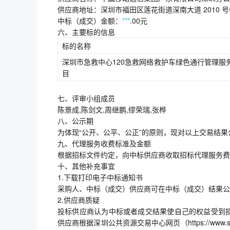
供应商地址：深圳市福田区莲花街道深南大道 2010 
中标（成交）金额：
***
.00元
六、主要标的信息
标的名称
深圳市急救中心120急救网络救护车绿色通行管理服
目
七、评审小组成员
陈景成,陈剑文,周继鹏,缪荣瑞,张桦
八、公示期
为体现“公开、公平、公正”的原则，现对以上交易结果公
九、代理服务收费标准及金额
根据招标文件约定，向中标供应商收取招标代理服务费8
十、其他补充事宜
1.下载打印电子中标通知书
采购人、中标（成交）供应商可在中标（成交）结果公
2.供应商质疑
投标供应商认为中标或者成交结果使自己的权益受到
供应商根据深圳公共资源交易中心网页（https://www.szggzy.c